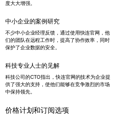
度大大增强。
中小企业的案例研究
不少中小企业经理反馈，通过使用快连官网，他
们的团队在远程工作时，提高了协作效率，同时
保护了企业数据的安全。
科技专业人士的见解
科技公司的CTO指出，快连官网的技术为企业提
供了强大的支持，使他们能够在竞争激烈的市场
中保持领先。
价格计划和订阅选项