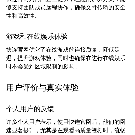
够支持团队成员远程协作，确保文件传输的安全
性和高效性。
游戏和在线娱乐体验
快连官网优化了在线游戏的连接质量，降低延
迟，提升游戏体验，同时也确保在进行在线娱乐
时不会受到区域限制的影响。
用户评价与真实体验
个人用户的反馈
许多个人用户表示，使用快连官网后，他们的网
速显著提升，尤其是在观看高质量视频时，流畅