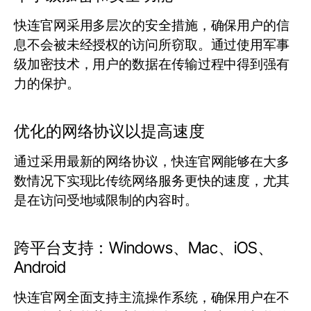
快连官网采用多层次的安全措施，确保用户的信
息不会被未经授权的访问所窃取。通过使用军事
级加密技术，用户的数据在传输过程中得到强有
力的保护。
优化的网络协议以提高速度
通过采用最新的网络协议，快连官网能够在大多
数情况下实现比传统网络服务更快的速度，尤其
是在访问受地域限制的内容时。
跨平台支持：Windows、Mac、iOS、
Android
快连官网全面支持主流操作系统，确保用户在不