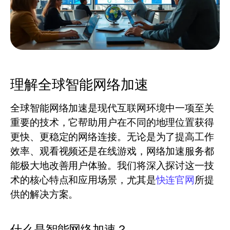
理解全球智能网络加速
全球智能网络加速是现代互联网环境中一项至关
重要的技术，它帮助用户在不同的地理位置获得
更快、更稳定的网络连接。无论是为了提高工作
效率、观看视频还是在线游戏，网络加速服务都
能极大地改善用户体验。我们将深入探讨这一技
术的核心特点和应用场景，尤其是
快连官网
所提
供的解决方案。
什么是智能网络加速？